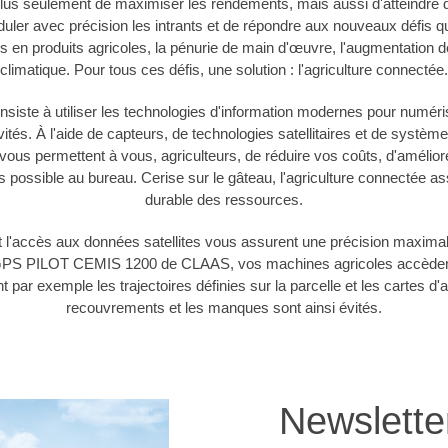
plus seulement de maximiser les rendements, mais aussi d'atteindre d
ler avec précision les intrants et de répondre aux nouveaux défis 
s en produits agricoles, la pénurie de main d'œuvre, l'augmentation 
climatique. Pour tous ces défis, une solution : l'agriculture connectée.
siste à utiliser les technologies d'information modernes pour numérise
ités. À l'aide de capteurs, de technologies satellitaires et de système
 vous permettent à vous, agriculteurs, de réduire vos coûts, d'amélio
possible au bureau. Cerise sur le gâteau, l'agriculture connectée as
durable des ressources.
 et l'accès aux données satellites vous assurent une précision maxi
PS PILOT CEMIS 1200 de CLAAS, vos machines agricoles accèdent f
t par exemple les trajectoires définies sur la parcelle et les cartes d'
recouvrements et les manques sont ainsi évités.
Newslett