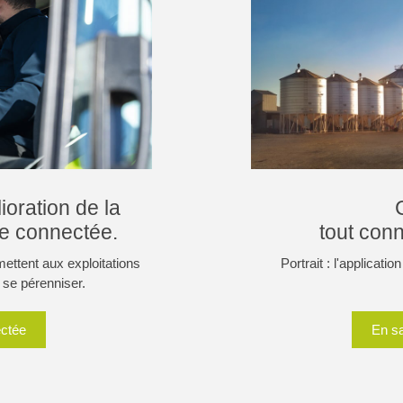
oration de la
ure connectée.
tout conn
ettent aux exploitations
Portrait : l'applicat
 se pérenniser.
ectée
En s